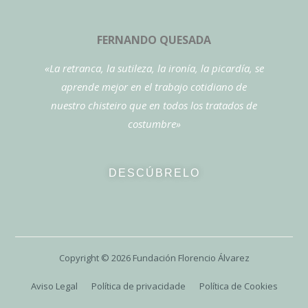
FERNANDO QUESADA
«La retranca, la sutileza, la ironía, la picardía, se
aprende mejor en el trabajo cotidiano de
nuestro chisteiro que en todos los tratados de
costumbre»
DESCÚBRELO
Copyright ©
2026
Fundación Florencio Álvarez
Aviso Legal
Política de privacidade
Política de Cookies