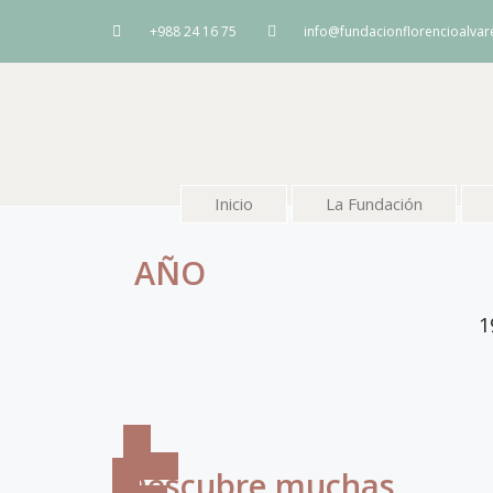
+988 24 16 75
info@fundacionflorencioalva
Inicio
La Fundación
AÑO
1
Descubre muchas