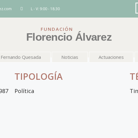
rez.com
L - V: 9:00 - 18:30
FUNDACIÓN
Florencio Álvarez
Fernando Quesada
Noticias
Actuaciones
TIPOLOGÍA
T
987
Política
Tin