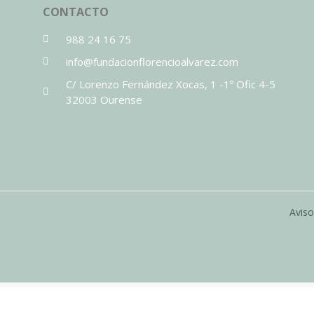
CONTACTO
988 24 16 75
info@fundacionflorencioalvarez.com
C/ Lorenzo Fernández Xocas, 1 -1º Ofic 4-5
32003 Ourense
Aviso