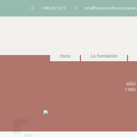
+988 24 16 75
info@fundacionflorencioalva
Inicio
La Fundación
AÑO
1988