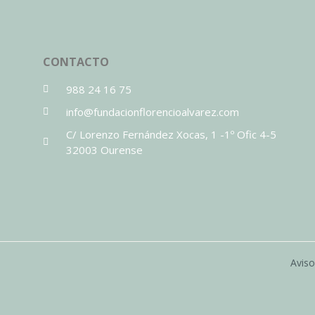
CONTACTO
988 24 16 75
info@fundacionflorencioalvarez.com
C/ Lorenzo Fernández Xocas, 1 -1º Ofic 4-5
32003 Ourense
Aviso