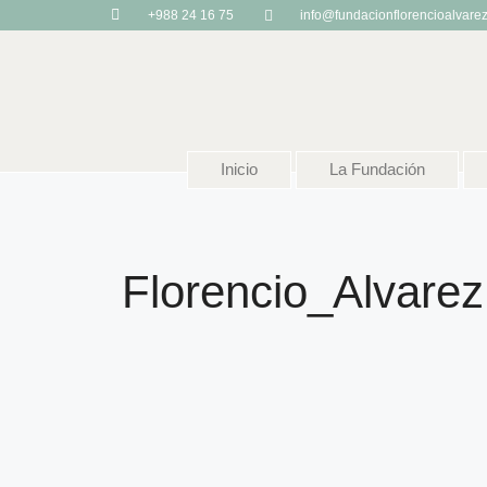
+988 24 16 75
info@fundacionflorencioalvare
Inicio
La Fundación
Florencio_Alvarez