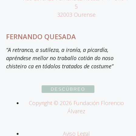
5
32003 Ourense
FERNANDO QUESADA
“A retranca, a sutileza, a ironía, a picardía,
apréndese mellor no traballo cotián do noso
chisteiro ca en tódolos tratados de costume”
DESCÚBREO
Copyright ©
2026
Fundación Florencio
Álvarez
Aviso Legal