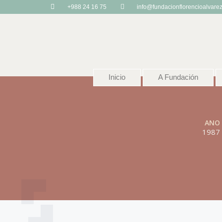
+988 24 16 75
info@fundacionflorencioalvare
Inicio
A Fundación
ANO
1987