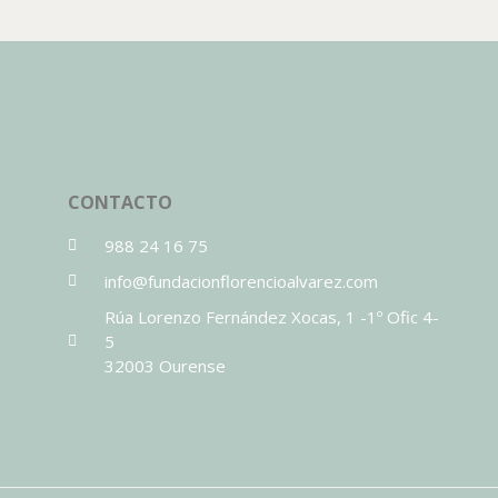
CONTACTO
988 24 16 75
info@fundacionflorencioalvarez.com
Rúa Lorenzo Fernández Xocas, 1 -1º Ofic 4-
5
32003 Ourense