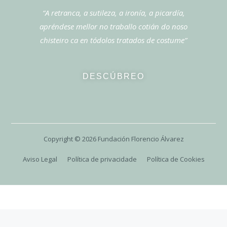
“A retranca, a sutileza, a ironía, a picardía,
apréndese mellor no traballo cotián do noso
chisteiro ca en tódolos tratados de costume”
DESCÚBREO
Copyright ©
2026
Fundación Florencio Álvarez
Aviso Legal
Política de privacidade
Política de Cookies