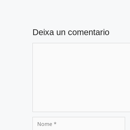
Deixa un comentario
Comentario
Nome