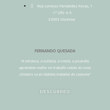
Rúa Lorenzo Fernández Xocas, 1
-1º Ofic 4-5
32003 Ourense
FERNANDO QUESADA
“A retranca, a sutileza, a ironía, a picardía,
apréndese mellor no traballo cotián do noso
chisteiro ca en tódolos tratados de costume”
DESCÚBREO