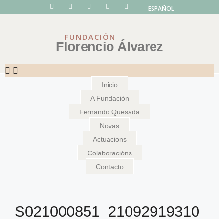
ESPAÑOL
FUNDACIÓN
Florencio Álvarez
Inicio
A Fundación
Fernando Quesada
Novas
Actuacions
Colaboracións
Contacto
S021000851_21092919310