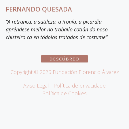
FERNANDO QUESADA
“A retranca, a sutileza, a ironía, a picardía,
apréndese mellor no traballo cotián do noso
chisteiro ca en tódolos tratados de costume”
DESCÚBREO
Copyright ©
2026
Fundación Florencio Álvarez
Aviso Legal
Política de privacidade
Política de Cookies