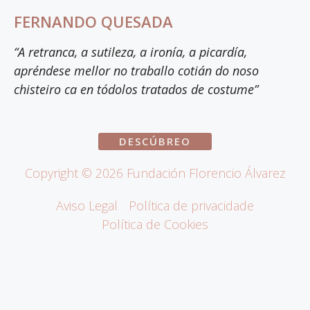
FERNANDO QUESADA
“A retranca, a sutileza, a ironía, a picardía,
apréndese mellor no traballo cotián do noso
chisteiro ca en tódolos tratados de costume”
DESCÚBREO
Copyright ©
2026
Fundación Florencio Álvarez
Aviso Legal
Política de privacidade
Política de Cookies