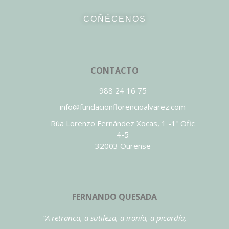
COÑÉCENOS
CONTACTO
988 24 16 75
info@fundacionflorencioalvarez.com
Rúa Lorenzo Fernández Xocas, 1 -1º Ofic
4-5
32003 Ourense
FERNANDO QUESADA
“A retranca, a sutileza, a ironía, a picardía,