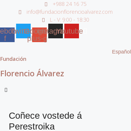
+988 24 16 75
Saltar
info@fundacionflorencioalvarez.com
ao
L - V: 9:00 - 18:30
contido
ebook-
Twitter
Google-
Instagram
Youtube
f
plus-g
Español
Fundación
Florencio Álvarez
Coñece vostede á
Perestroika