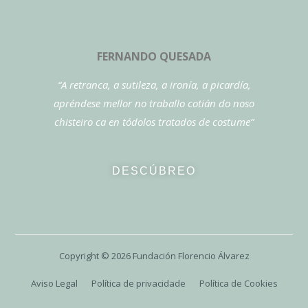
FERNANDO QUESADA
“A retranca, a sutileza, a ironía, a picardía,
apréndese mellor no traballo cotián do noso
chisteiro ca en tódolos tratados de costume”
DESCÚBREO
Copyright ©
2026
Fundación Florencio Álvarez
Aviso Legal
Política de privacidade
Política de Cookies