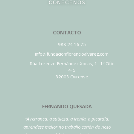
COÑÉCENOS
CONTACTO
988 24 16 75
info@fundacionflorencioalvarez.com
Rúa Lorenzo Fernández Xocas, 1 -1º Ofic
4-5
32003 Ourense
FERNANDO QUESADA
“A retranca, a sutileza, a ironía, a picardía,
apréndese mellor no traballo cotián do noso