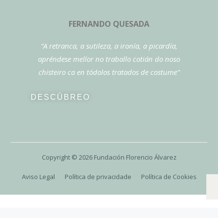
FERNANDO QUESADA
“A retranca, a sutileza, a ironía, a picardía,
apréndese mellor no traballo cotián do noso
chisteiro ca en tódolos tratados de costume”
DESCÚBREO
Copyright ©
2026
Fundación Florencio Álvarez
Aviso Legal
Política de privacidade
Política de Cookies