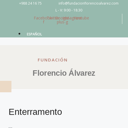
Saltar
+988 24 16 75
info@fundacionflorencioalvarez.com
ao
L - V: 9:00 - 18:30
Facebook-
Twitter
Google-
Instagram
Youtube
contido
f
plus-g
ESPAÑOL
FUNDACIÓN
Florencio Álvarez
Enterramento