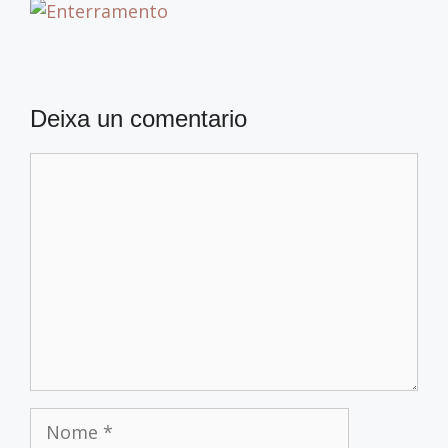
Deixa un comentario
Comentario
Nome