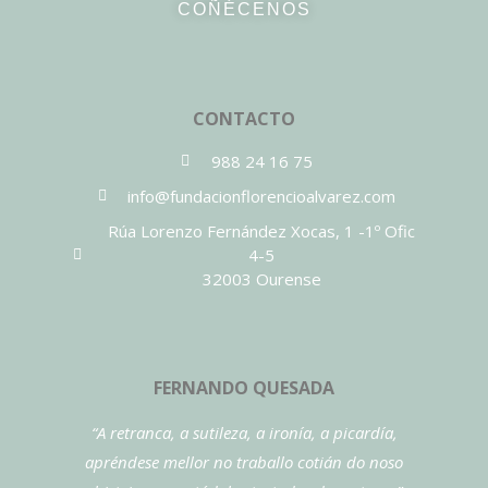
COÑÉCENOS
CONTACTO
988 24 16 75
info@fundacionflorencioalvarez.com
Rúa Lorenzo Fernández Xocas, 1 -1º Ofic
4-5
32003 Ourense
FERNANDO QUESADA
“A retranca, a sutileza, a ironía, a picardía,
apréndese mellor no traballo cotián do noso