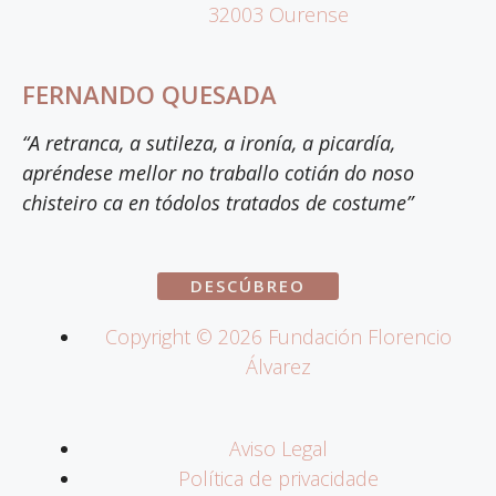
32003 Ourense
FERNANDO QUESADA
“A retranca, a sutileza, a ironía, a picardía,
apréndese mellor no traballo cotián do noso
chisteiro ca en tódolos tratados de costume”
DESCÚBREO
Copyright ©
2026
Fundación Florencio
Álvarez
Aviso Legal
Política de privacidade