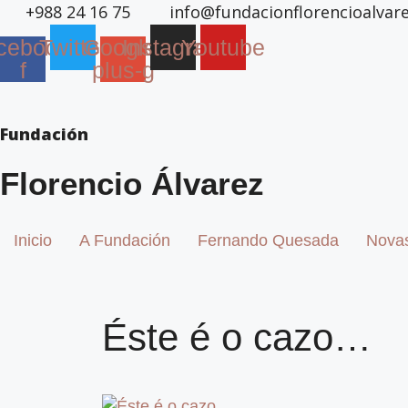
+988 24 16 75
info@fundacionflorencioalvar
Saltar
ao
cebook-
Twitter
Google-
Instagram
Youtube
contido
f
plus-g
Fundación
Florencio Álvarez
Inicio
A Fundación
Fernando Quesada
Nova
Éste é o cazo…