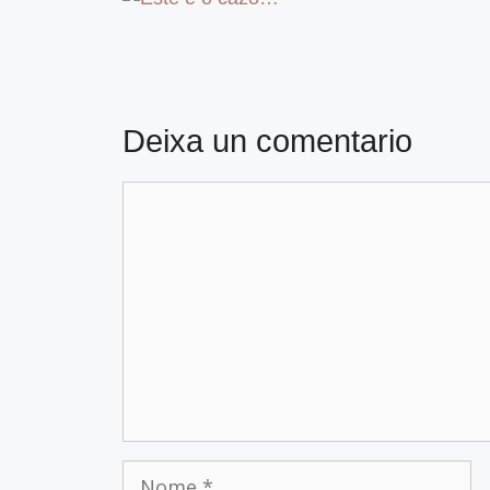
Deixa un comentario
Comentario
Nome