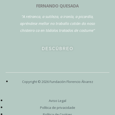
FERNANDO QUESADA
“A retranca, a sutileza, a ironía, a picardía,
apréndese mellor no traballo cotián do noso
chisteiro ca en tódolos tratados de costume”
DESCÚBREO
Copyright ©
2026
Fundación Florencio Álvarez
Aviso Legal
Política de privacidade
Política de Cookies