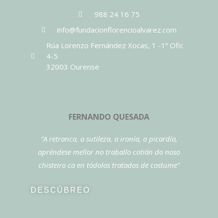
988 24 16 75
info@fundacionflorencioalvarez.com
Rúa Lorenzo Fernández Xocas, 1 -1º Ofic
4-5
32003 Ourense
FERNANDO QUESADA
“A retranca, a sutileza, a ironía, a picardía,
apréndese mellor no traballo cotián do noso
chisteiro ca en tódolos tratados de costume”
DESCÚBREO