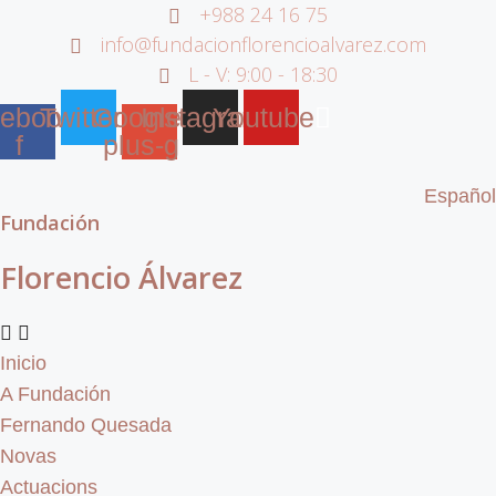
+988 24 16 75
Saltar
info@fundacionflorencioalvarez.com
ao
L - V: 9:00 - 18:30
contido
ebook-
Twitter
Google-
Instagram
Youtube
f
plus-g
Español
Fundación
Florencio Álvarez
Inicio
A Fundación
Fernando Quesada
Novas
Actuacions