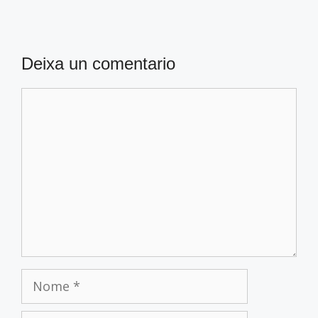
Deixa un comentario
Comentario
Nome