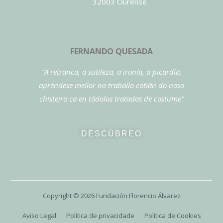
32003 Ourense
FERNANDO QUESADA
“A retranca, a sutileza, a ironía, a picardía,
apréndese mellor no traballo cotián do noso
chisteiro ca en tódolos tratados de costume”
DESCÚBREO
Copyright ©
2026
Fundación Florencio Álvarez
Aviso Legal
Política de privacidade
Política de Cookies