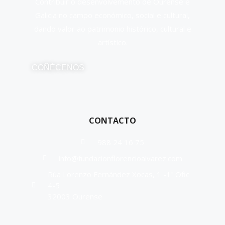
Contribuir o desenvolvemento de Ourense e
Galicia no campo económico, social e cultural,
dando valor ao patrimonio histórico, cultural e
artístico.
COÑÉCENOS
CONTACTO
988 24 16 75
info@fundacionflorencioalvarez.com
Rúa Lorenzo Fernández Xocas, 1 -1º Ofic
4-5
32003 Ourense