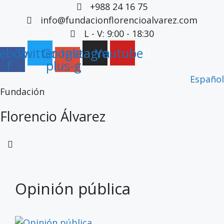
Saltar
+988 24 16 75
ao
info@fundacionflorencioalvarez.com
contido
L - V: 9:00 - 18:30
ebook-
Twitter
Google-
Instagram
Youtube
f
plus-g
Español
Fundación
Florencio Álvarez
Opinión pública