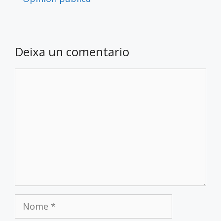
Deixa un comentario
Comentario
Nome