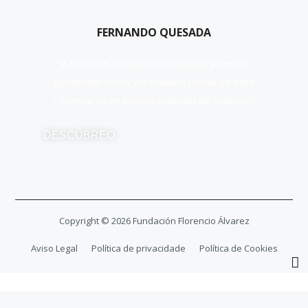
FERNANDO QUESADA
“A retranca, a sutileza, a ironía, a picardía,
apréndese mellor no traballo cotián do noso
chisteiro ca en tódolos tratados de costume”
DESCÚBREO
Copyright ©
2026
Fundación Florencio Álvarez
Aviso Legal
Política de privacidade
Política de Cookies