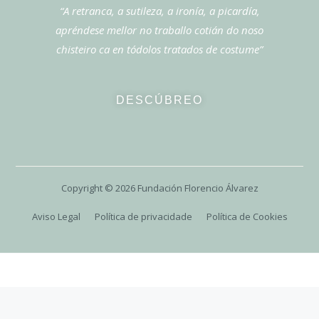
“A retranca, a sutileza, a ironía, a picardía,
apréndese mellor no traballo cotián do noso
chisteiro ca en tódolos tratados de costume”
DESCÚBREO
Copyright ©
2026
Fundación Florencio Álvarez
Aviso Legal
Política de privacidade
Política de Cookies