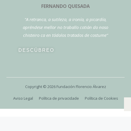
FERNANDO QUESADA
“A retranca, a sutileza, a ironía, a picardía,
apréndese mellor no traballo cotián do noso
chisteiro ca en tódolos tratados de costume”
DESCÚBREO
Copyright ©
2026
Fundación Florencio Álvarez
Aviso Legal
Política de privacidade
Política de Cookies