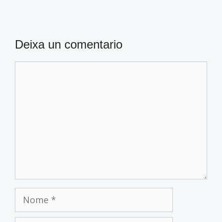
Deixa un comentario
Comentario
Nome