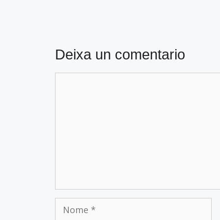
Deixa un comentario
Comentario
Nome