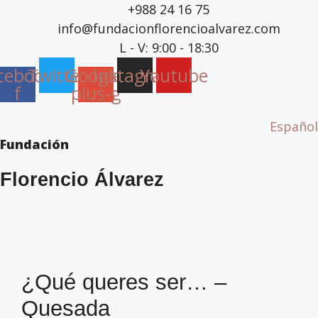
Saltar
+988 24 16 75
ao
info@fundacionflorencioalvarez.com
contido
L - V: 9:00 - 18:30
cebook-
Twitter
Google-
Instagram
Youtube
f
plus-g
Español
Fundación
Florencio Álvarez
¿Qué queres ser… –
Quesada