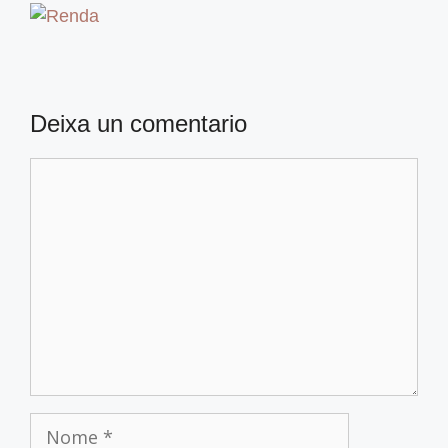
Deixa un comentario
Comentario
Nome