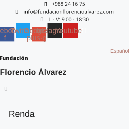
+988 24 16 75
Saltar
info@fundacionflorencioalvarez.com
ao
L - V: 9:00 - 18:30
contido
ebook-
Twitter
Google-
Instagram
Youtube
f
plus-g
Español
Fundación
Florencio Álvarez
Renda