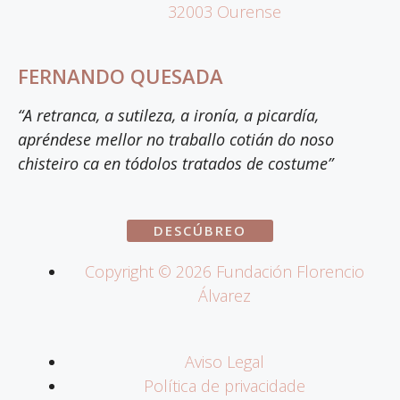
32003 Ourense
FERNANDO QUESADA
“A retranca, a sutileza, a ironía, a picardía,
apréndese mellor no traballo cotián do noso
chisteiro ca en tódolos tratados de costume”
DESCÚBREO
Copyright ©
2026
Fundación Florencio
Álvarez
Aviso Legal
Política de privacidade