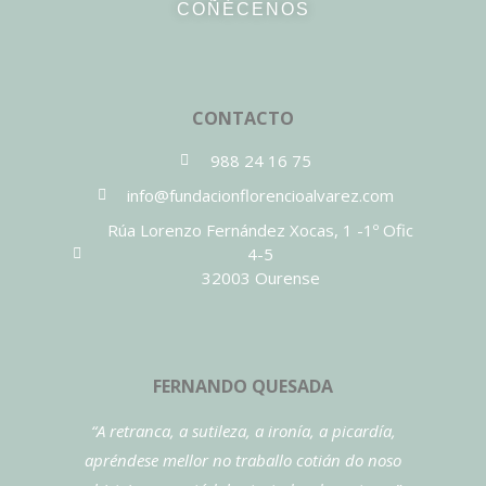
COÑÉCENOS
CONTACTO
988 24 16 75
info@fundacionflorencioalvarez.com
Rúa Lorenzo Fernández Xocas, 1 -1º Ofic
4-5
32003 Ourense
FERNANDO QUESADA
“A retranca, a sutileza, a ironía, a picardía,
apréndese mellor no traballo cotián do noso