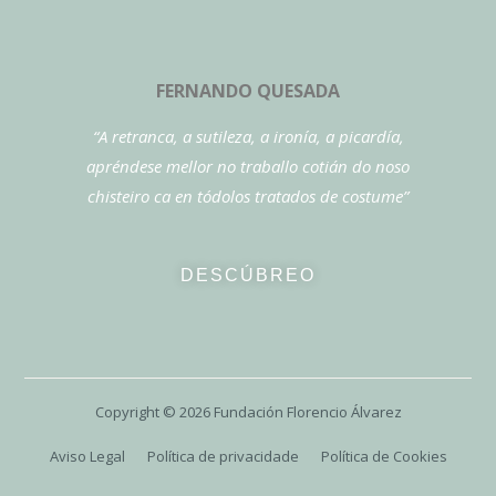
FERNANDO QUESADA
“A retranca, a sutileza, a ironía, a picardía,
apréndese mellor no traballo cotián do noso
chisteiro ca en tódolos tratados de costume”
DESCÚBREO
Copyright ©
2026
Fundación Florencio Álvarez
Aviso Legal
Política de privacidade
Política de Cookies