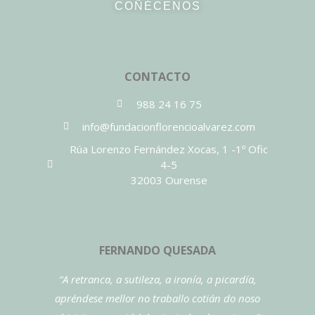
COÑÉCENOS
CONTACTO
988 24 16 75
info@fundacionflorencioalvarez.com
Rúa Lorenzo Fernández Xocas, 1 -1º Ofic
4-5
32003 Ourense
FERNANDO QUESADA
“A retranca, a sutileza, a ironía, a picardía,
apréndese mellor no traballo cotián do noso