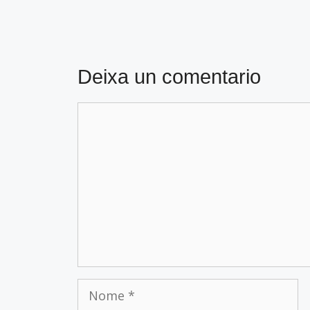
Deixa un comentario
Comentario
Nome