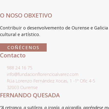
O NOSO OBXETIVO
Contribuir o desenvolvemento de Ourense e Galicia 
cultural e artístico.
COÑÉCENOS
Contacto
988 24 16 75
info@fundacionflorencioalvarez.com
Rúa Lorenzo Fernández Xocas, 1 -1º Ofic 4-5
32003 Ourense
FERNANDO QUESADA
“A retranca, a sutileza, a ironía, a picardía, apréndese 