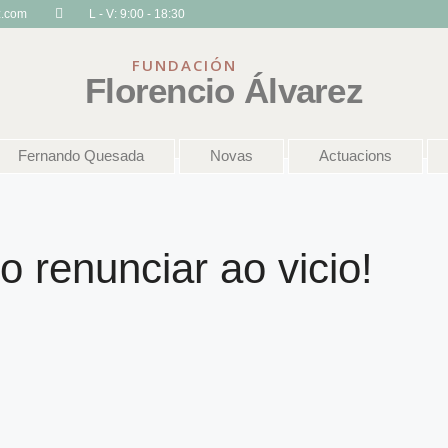
z.com
L - V: 9:00 - 18:30
FUNDACIÓN
Florencio Álvarez
Fernando Quesada
Novas
Actuacions
 renunciar ao vicio!