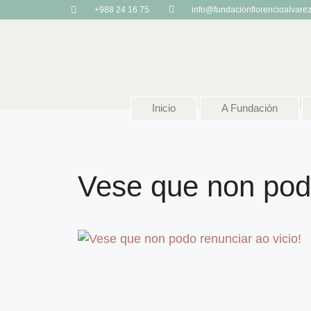
+988 24 16 75
info@fundacionflorencioalvare
Inicio
A Fundación
Vese que non podo