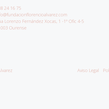
8 24 16 75
fo@fundacionflorencioalvarez.com
a Lorenzo Fernández Xocas, 1 -1º Ofic 4-5
2003 Ourense
lvarez
Aviso Legal
Pol