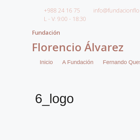
+988 24 16 75
info@fundacionflo
L - V: 9:00 - 18:30
Fundación
Florencio Álvarez
Inicio
A Fundación
Fernando Que
6_logo