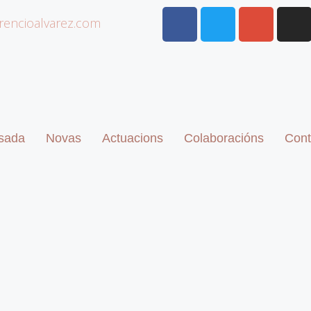
rencioalvarez.com
sada
Novas
Actuacions
Colaboracións
Cont