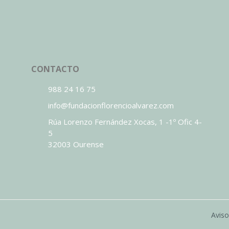
CONTACTO
988 24 16 75
info@fundacionflorencioalvarez.com
Rúa Lorenzo Fernández Xocas, 1 -1º Ofic 4-
5
32003 Ourense
Aviso