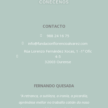
COÑÉCENOS
CONTACTO
988 24 16 75
info@fundacionflorencioalvarez.com
Rúa Lorenzo Fernández Xocas, 1 -1º Ofic
4-5
32003 Ourense
FERNANDO QUESADA
“A retranca, a sutileza, a ironía, a picardía,
apréndese mellor no traballo cotián do noso