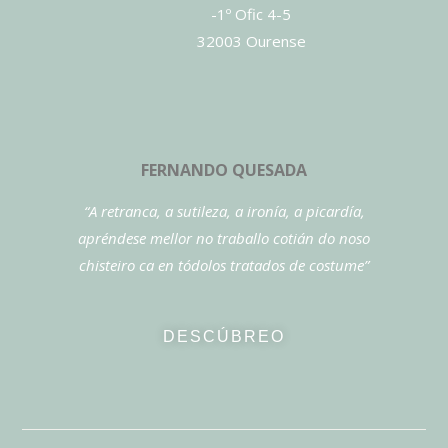
-1º Ofic 4-5
32003 Ourense
FERNANDO QUESADA
“A retranca, a sutileza, a ironía, a picardía,
apréndese mellor no traballo cotián do noso
chisteiro ca en tódolos tratados de costume”
DESCÚBREO