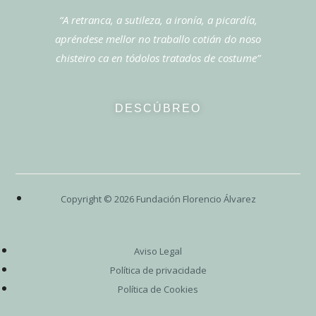
“A retranca, a sutileza, a ironía, a picardía,
apréndese mellor no traballo cotián do noso
chisteiro ca en tódolos tratados de costume”
DESCÚBREO
Copyright ©
2026
Fundación Florencio Álvarez
Aviso Legal
Política de privacidade
Política de Cookies