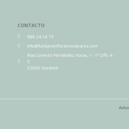
CONTACTO
988 24 16 75
info@fundacionflorencioalvarez.com
Rúa Lorenzo Fernández Xocas, 1 -1º Ofic 4-
5
32003 Ourense
Aviso