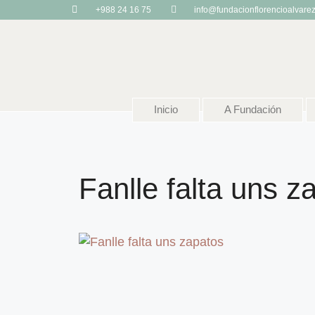
+988 24 16 75
info@fundacionflorencioalvare
Inicio
A Fundación
Fanlle falta uns z