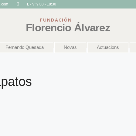
z.com
L - V: 9:00 - 18:30
FUNDACIÓN
Florencio Álvarez
Fernando Quesada
Novas
Actuacions
apatos