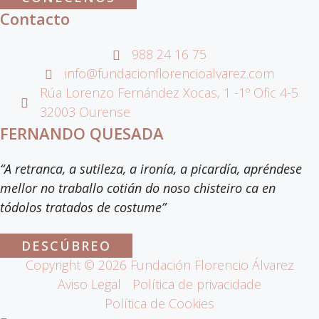
Contacto
988 24 16 75
info@fundacionflorencioalvarez.com
Rúa Lorenzo Fernández Xocas, 1 -1º Ofic 4-5
32003 Ourense
FERNANDO QUESADA
“A retranca, a sutileza, a ironía, a picardía, apréndese
mellor no traballo cotián do noso chisteiro ca en
tódolos tratados de costume”
DESCÚBREO
Copyright ©
2026
Fundación Florencio Álvarez
Aviso Legal
Política de privacidade
Política de Cookies