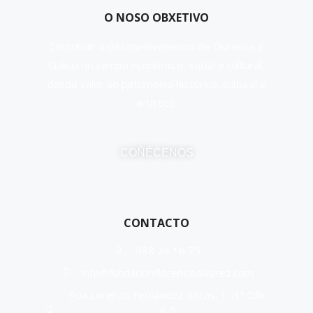
O NOSO OBXETIVO
Contribuir o desenvolvemento de Ourense e
Galicia no campo económico, social e cultural,
dando valor ao patrimonio histórico, cultural e
artístico.
COÑÉCENOS
CONTACTO
988 24 16 75
info@fundacionflorencioalvarez.com
Rúa Lorenzo Fernández Xocas, 1 -1º Ofic
4-5