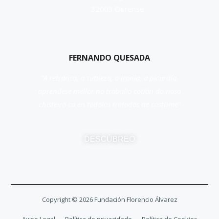
32003 Ourense
FERNANDO QUESADA
“A retranca, a sutileza, a ironía, a picardía,
apréndese mellor no traballo cotián do noso
chisteiro ca en tódolos tratados de costume”
DESCÚBREO
Copyright ©
2026
Fundación Florencio Álvarez