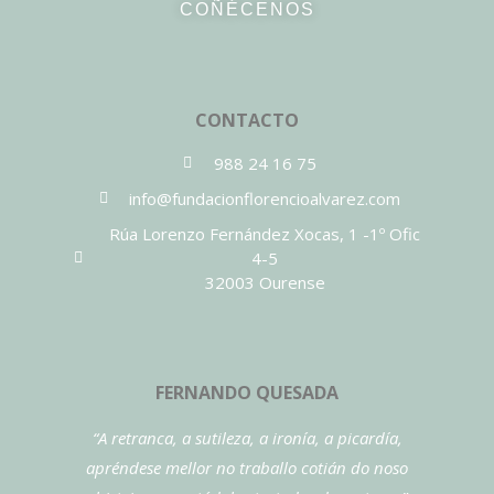
COÑÉCENOS
CONTACTO
988 24 16 75
info@fundacionflorencioalvarez.com
Rúa Lorenzo Fernández Xocas, 1 -1º Ofic
4-5
32003 Ourense
FERNANDO QUESADA
“A retranca, a sutileza, a ironía, a picardía,
apréndese mellor no traballo cotián do noso