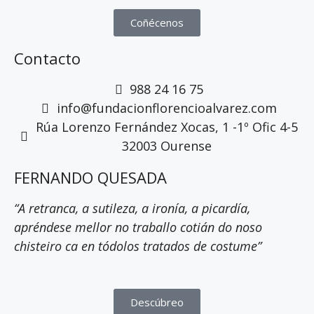
Coñécenos
Contacto
988 24 16 75
info@fundacionflorencioalvarez.com
Rúa Lorenzo Fernández Xocas, 1 -1º Ofic 4-5
32003 Ourense
FERNANDO QUESADA
“A retranca, a sutileza, a ironía, a picardía,
apréndese mellor no traballo cotián do noso
chisteiro ca en tódolos tratados de costume”
Descúbreo