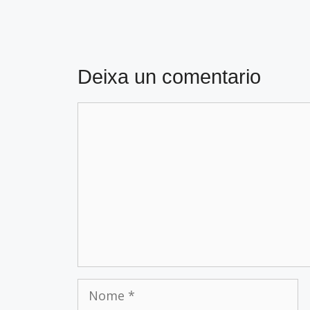
Deixa un comentario
Comentario
Nome